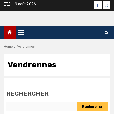
Skip
9 août 2026
Faceboo
Inst
to
content
Primary
Menu
Home
Vendrennes
Vendrennes
RECHERCHER
Rechercher